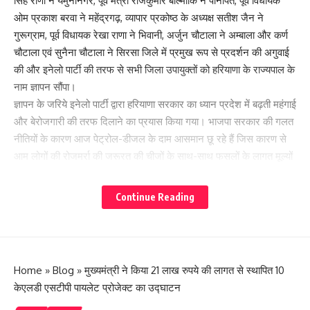
सिंह राणा ने यमुनानगर, पूर्व मंत्री राजकुमार बाल्मीकि ने पानीपत, पूर्व विधायक
ओम प्रकाश बरवा ने महेंद्रगढ़, व्यापार प्रकोष्ठ के अध्यक्ष सतीश जैन ने
गुरूग्राम, पूर्व विधायक रेखा राणा ने भिवानी, अर्जुन चौटाला ने अम्बाला और कर्ण
चौटाला एवं सुनैना चौटाला ने सिरसा जिले में प्रमुख रूप से प्रदर्शन की अगुवाई
की और इनेलो पार्टी की तरफ से सभी जिला उपायुक्तों को हरियाणा के राज्यपाल के
नाम ज्ञापन सौंपा।
ज्ञापन के जरिये इनेलो पार्टी द्वारा हरियाणा सरकार का ध्यान प्रदेश में बढ़ती महंगाई
और बेरोजगारी की तरफ दिलाने का प्रयास किया गया। भाजपा सरकार की गलत
नीतियों के कारण आज पेट्रोल-डीजल के दाम आसमान छू रहे हैं जिस कारण से
आम लोगों की रोजमर्रा की जरूरत की चीजों के साथ-साथ फसलों के लागत मूल्यों
में भारी वृद्धि हुई है। सरकार एक तरफ तो किसानों की आय दोगुनी करने की बात
करती है और दूसरी ओर कृषि इनपुट जैसे डीजल, कीटनाशक दवाईयां, खाद-बीज
Continue Reading
और उपकरण इत्यादि की कीमतों में भारी वृद्धि कर दी गई है एसे में किसानों की आय
दोगुनी कैसे होगी। आज हालात इस कदर बिगड़ चुके हैं कि बेतहाशा महंगाई के
कारण जरूरत व खाने-पीने की चीजें आम आदमी की पहुंच से बाहर हो गई हैं।
Home
»
Blog
»
मुख्यमंत्री ने किया 21 लाख रुपये की लागत से स्थापित 10
केएलडी एसटीपी पायलेट प्रोजेक्ट का उद्घाटन