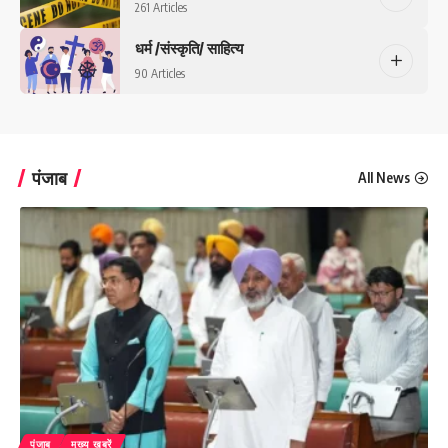
261 Articles
धर्म /संस्कृति/ साहित्य
90 Articles
पंजाब
All News
पंजाब
मुख्य ख़बरें