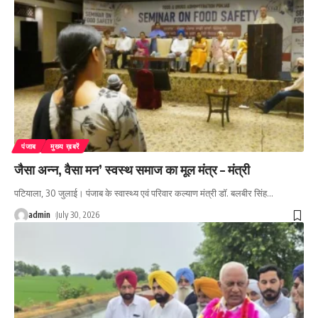
पंजाब
मुख्य ख़बरें
जैसा अन्न, वैसा मन’ स्वस्थ समाज का मूल मंत्र – मंत्री
पटियाला, 30 जुलाई। पंजाब के स्वास्थ्य एवं परिवार कल्याण मंत्री डॉ. बलबीर सिंह
…
admin
July 30, 2026