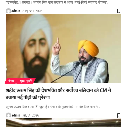
पठानकोट, 1 अगस्त। भगवंत सिंह मान सरकार ने आज 'मावां-धियां सत्कार योजना'
…
admin
August 1, 2026
पंजाब
मुख्य ख़बरें
शहीद ऊधम सिंह की देशभक्ति और सर्वोच्च बलिदान को CM ने
बताया नई पीढ़ी की प्रेरणा
सुनाम ऊधम सिंह वाला, 31 जुलाई। पंजाब के मुख्यमंत्री भगवंत सिंह मान ने
…
admin
July 31, 2026