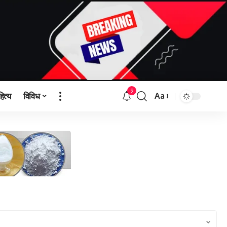
9
हित्य
विविध
Aa