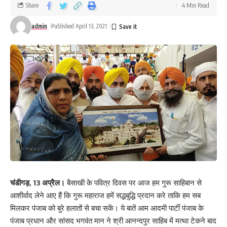
Share
4 Min Read
admin
Published April 13, 2021
मान ने कहा कि राज्य में लगातार कोविड मरीजों की संख्या तेजी से बढ़ रही है।
मृत्यु दर में भी काफी बढ़ोतरी हो रही है, लेकिन कैप्टन अमरिंदर सिंह स्वास्थय
सुविधाओं को बेहतर करने के बजाए बीमारी के नाम पर अपना प्रचार कर रहे हैं।
उन्होंने कहा कि सरकार कोरोना मृतकों की संख्या में भी हेर फेर कर रही है। रोज
सैंकड़ो लोग इलाज नहीं हो पाने के कारण दम तोड़ रहे हैं, लेकिन सरकार के
रिकॉर्ड में उन सारे लोगों का नाम शामिल नहीं किया जा रहा है। सरकार जो आंकड़े
चंडीगड़, 13 अप्रैल।
बैसाखी के पवित्र दिवस पर आज हम गुरू साहिबान से
बता रही है ,असल में उससे कई गुणा ज्यादा लोग इस महामारी से मर रहे हैं।
आशीर्वाद लेने आए हैं कि गुरू महाराज हमें सद्धबुद्धि प्रदान करे ताकि हम सब
कोरोना बीमारी से इंकार नहीं किया जा सकता लेकिन बिमारी का बहाना बना कर
मिलकर पंजाब को बुरे हलातों से बचा सकें। ये बातें आम आदमी पार्टी पंजाब के
- Advertisement -
पंजाब प्रधान और सांसद भगवंत मान ने श्री आनन्दपुर साहिब में मत्था टेकने बाद