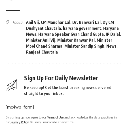
Anil Vij
,
CM Manohar Lal
,
Dr. Banwari Lal
,
Dy CM
TAGGED:
Dushyant Chautala
,
haryana government
,
Haryana
News
,
Haryana Speaker Gyan Chand Gupta
,
JP Dalal
,
Minister Anil Vij
,
Minister Kanwar Pal
,
Minister
Mool Chand Sharma
,
Minister Sandip Singh
,
News
,
Ranjeet Chautala
Sign Up For Daily Newsletter
Be keep up! Get the latest breaking news delivered
straight to your inbox.
[mc4wp_form]
By signing up, you agree to our
Terms of Use
and acknowledge the data practices in
our
Privacy Policy
. You may unsubscribe at any time.