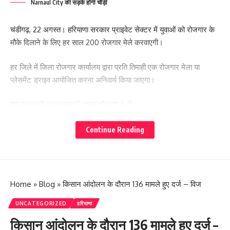
Narnaul City की सड़कें होंगी चौड़ी
चंडीगढ़, 22 अगस्त। हरियाणा सरकार प्राइवेट सेक्टर में युवाओं को रोजगार के
मौके दिलाने के लिए हर साल 200 रोजगार मेले करवाएगी।
हर जिले में जिला रोजगार कार्यालय द्वारा प्रति तिमाही एक रोजगार मेला या
प्लेसमेंट ड्राइव आयोजित करना अनिवार्य किया जाएगा।
यह जानकारी उपमुख्यमंत्री दुष्यंत चौटाला ने दी।
डिप्टी सीएम ने बताया कि राज्य सरकार द्वारा प्रदेश में रोजगार के अवसर बढ़ाने
Continue Reading
के लिए कई कदम उठाए गए हैं।
- Advertisement -
Home
»
Blog
»
किसान आंदोलन के दौरान 136 मामले हुए दर्ज – विज
UNCATEGORIZED
हरियाणा
किसान आंदोलन के दौरान 136 मामले हुए दर्ज –