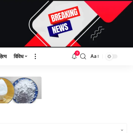
9
हित्य
विविध
Aa