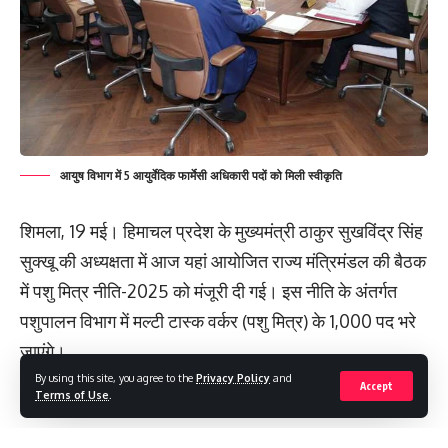
अधिक है।
उन्होंने कहा कि राज्य के कुल भौगोलिक क्षेत्र का 70 प्रतिशत से
आयुष विभाग में 5 आयुर्वेदिक फार्मेसी अधिकारी पदों को मिली स्वीकृति
अधिक भाग वनों से आच्छादित होने के कारण प्रमुख रूप से दो
शिमला, 19 मई। हिमाचल प्रदेश के मुख्यमंत्री ठाकुर सुखविंद्र सिंह
चुनौतियों का सामना भी करना पड़ रहा है। जहां एक ओर वनों के
सुक्खू की अध्यक्षता में आज यहां आयोजित राज्य मंत्रिमंडल की बैठक
संरक्षण हेतु अधिक व्यय करना पड़ता है, वहीं वन क्षेत्र में किसी अन्य
में पशु मित्र नीति-2025 को मंजूरी दी गई। इस नीति के अंतर्गत
विकास गतिविधि के निषेध के कारण ’’ईको सर्विस लागत’’ का वहन भी
पशुपालन विभाग में मल्टी टास्क वर्कर (पशु मित्र) के 1,000 पद भरे
करना पड़ता है। मुख्यमंत्री ने ’’इनवॉयरमेंटल फेडरललिज्म’’ की
जाएंगे।
भावना के अनुरूप उपयुक्त क्षतिपूर्ति दिये जाने, ’’कर-हस्तांतरण’’ में
By using this site, you agree to the
Privacy Policy
and
वन आच्छादन हेतु निर्धारित भार को 20 प्रतिशत तक बढ़ाये जाने
Accept
Terms of Use
.
और राज्य में वनों के उचित प्रबंधन और संरक्षण के लिए विशेष