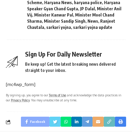
Scheme
,
Haryana News
,
haryana police
,
Haryana
Speaker Gyan Chand Gupta
,
JP Dalal
,
Minister Anil
Vij
,
Minister Kanwar Pal
,
Minister Mool Chand
Sharma
,
Minister Sandip Singh
,
News
,
Ranjeet
Chautala
,
sarkari yojna
,
sarkari yojna update
Sign Up For Daily Newsletter
Be keep up! Get the latest breaking news delivered
straight to your inbox.
[mc4wp_form]
By signing up, you agree to our
Terms of Use
and acknowledge the data practices in
our
Privacy Policy
. You may unsubscribe at any time.
Facebook