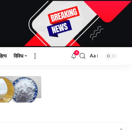
9
हित्य
विविध
Aa