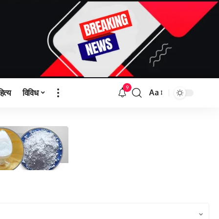
9
हित्य
विविध
Aa