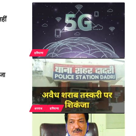
हीं
हरियाणा
जा
अपराध
हरियाणा