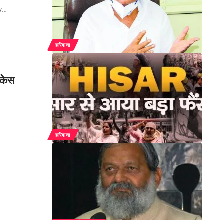
y
…
हरियाणा
 केस
हरियाणा