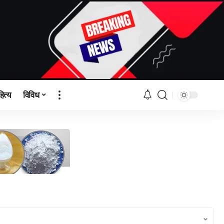
हित्य
विविध