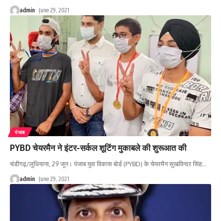
admin
June 29, 2021
पंजाब
PYBD चेयरमैन ने इंटर-सर्कल शूटिंग मुकाबले की शुरूआत की
चंडीगढ़/लुधियाना, 29 जून। पंजाब युवा विकास बोर्ड (PYBD) के चेयरमैन सुखविन्दर सिंह
…
admin
June 29, 2021