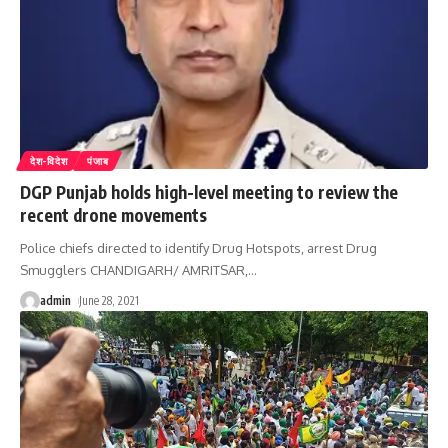
देश-विदेश
पंजाब
DGP Punjab holds high-level meeting to review the
recent drone movements
Police chiefs directed to identify Drug Hotspots, arrest Drug
Smugglers CHANDIGARH/ AMRITSAR,
…
admin
June 28, 2021