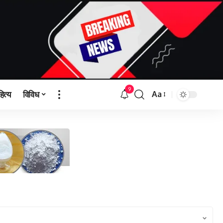
9
हित्य
विविध
Aa