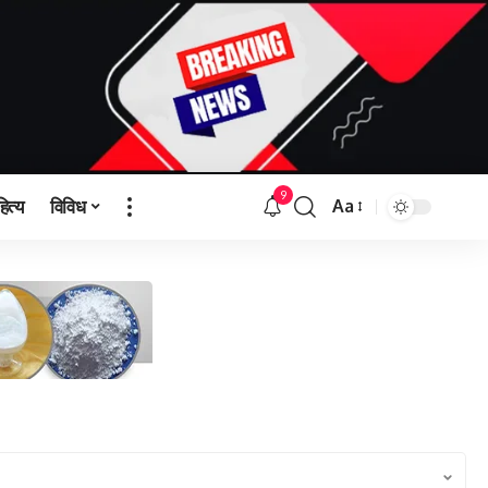
9
हित्य
विविध
Aa