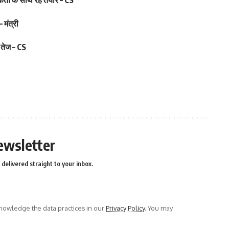
 मंत्री
 तेज – CS
ewsletter
delivered straight to your inbox.
owledge the data practices in our
Privacy Policy
. You may