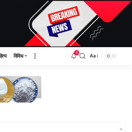
9
हित्य
विविध
Aa