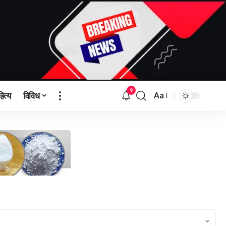
9
हित्य
विविध
Aa