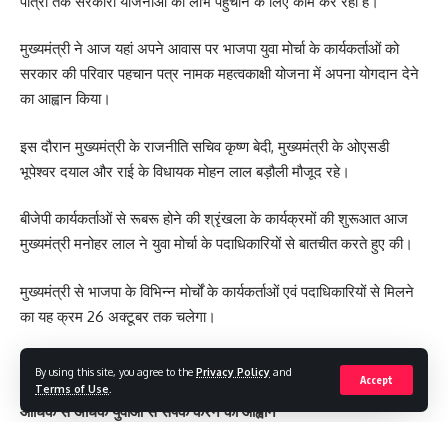
पात्रों तक सरकारी योजनाओं का लाभ पहुंचाने के लिए काम कर रही है।
मुख्यमंत्री ने आज यहां अपने आवास पर भाजपा युवा मोर्चा के कार्यकर्ताओं को
सरकार की परिवार पहचान पत्र नामक महत्वकाक्षी योजना में अपना योगदान देने
का आह्वान किया।
इस दौरान मुख्यमंत्री के राजनीति सचिव कृष्ण बेदी, मुख्यमंत्री के ओएसडी
भूपेश्वर दयाल और राई के विधायक मोहन लाल बड़ौली मौजूद रहे।
बीजेपी कार्यकर्ताओं से रूबरू होने की श्रृंखला के कार्यक्रमों की शुरूआत आज
मुख्यमंत्री मनोहर लाल ने युवा मोर्चा के पदाधिकारियों से बातचीत करते हुए की।
मुख्यमंत्री से भाजपा के विभिन्न मोर्चों के कार्यकर्ताओं एवं पदाधिकारियों से मिलने
The Chief Minister also impressed upon Mr. Modi to
का यह क्रम 26 अक्टूबर तक चलेगा।
immediately find a permanent solution to the farmers’
demands on the priority as it has led to the overall
economic slowdown in the state which is predominantly an
By using this site, you agree to the
Privacy Policy
and
Accept
Terms of Use
.
agrarian economy. He emphasized the need to resume the
आधिक से अधिक युवाओं से संपर्क करने का आह्वान
process of dialogue with the farmers immediately to repeal
मुख्यमंत्री ने युवा कार्यकर्ताओं से सरकारी योजना के संबंध में विस्तार से फीडबैक
these farm laws and therefore sought the Prime Minister’s