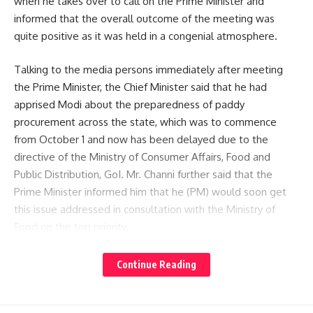
when he takes over to call on the Prime Minister and
informed that the overall outcome of the meeting was
quite positive as it was held in a congenial atmosphere.
Talking to the media persons immediately after meeting
the Prime Minister, the Chief Minister said that he had
apprised Modi about the preparedness of paddy
procurement across the state, which was to commence
from October 1 and now has been delayed due to the
directive of the Ministry of Consumer Affairs, Food and
Public Distribution, GoI. Mr. Channi further said that the
Prime Minister informed him that he (PM) would soon get
this issue addressed in consultation with the Ministry of
Food on the top priority.
Referring to the Kartarpur corridor which was closed due to
Continue Reading
a surge in Covid-19 cases during the past several months,
Mr. Channi asked the Prime Minister to immediately reopen
the corridor as there is no considerable improvement in the