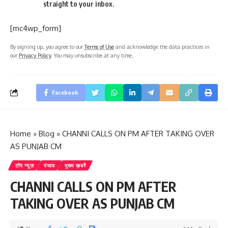
straight to your inbox.
[mc4wp_form]
By signing up, you agree to our
Terms of Use
and acknowledge the data practices in
our
Privacy Policy
. You may unsubscribe at any time.
Facebook
Home
»
Blog
»
CHANNI CALLS ON PM AFTER TAKING OVER
AS PUNJAB CM
टॉप न्यूज़
पंजाब
मुख्य ख़बरें
CHANNI CALLS ON PM AFTER
TAKING OVER AS PUNJAB CM