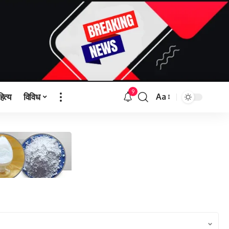
9
हित्य
विविध
Aa