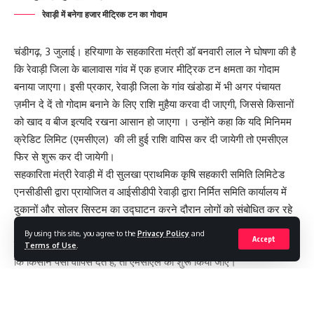
straight to your inbox.
रेवाड़ी में बनेगा हजार मीट्रिक टन का गोदाम
[mc4wp_form]
चंडीगढ़, 3 जुलाई। हरियाणा के सहकारिता मंत्री डॉ बनवारी लाल ने घोषणा की है
कि रेवाड़ी जिला के बालावास गांव में एक हजार मीट्रिक टन क्षमता का गोदाम
By signing up, you agree to our
Terms of Use
and acknowledge the data practices in
our
Privacy Policy
. You may unsubscribe at any time.
बनाया जाएगा। इसी प्रकार, रेवाड़ी जिला के गांव खंडोडा में भी अगर पंचायत
ज़मीन दे दें तो गोदाम बनाने के लिए राशि मुहैया करवा दी जाएगी, जिससे किसानों
को खाद व बीज इत्यदि रखना आसान हो जाएगा । उन्होंने कहा कि यदि मिनिमम
Facebook
क्रेडिट लिमिट (एमसीएल) की ली हुई राशि वापिस कर दी जायेगी तो एमसीएल
फिर से शुरू कर दी जायेगी।
सहकारिता मंत्री रेवाड़ी में दी सुलखा प्राथमिक कृषि सहकारी समिति लिमिटेड
एनसीडीसी द्वारा प्रायोजित व आईसीडीपी रेवाड़ी द्वारा निर्मित समिति कार्यालय में
दुकानों और सोलर सिस्टम का उद्घाटन करने दौरान लोगों को संबोधित कर रहे
थे। उन्होंने कहा कि सरकार बिना ब्याज के पैसा दे रही है, बिना पेनल्टी के पैसे देती
By using this site, you agree to the
Privacy Policy
and
Accept
है, तो उसमें भी फायदा उठाओ तथा अपनी क़िस्त जमा करवाओ, तो फिर हम कहेंगे
Terms of Use
.
कि किसान पैसा वापिस देते है, तो एमसीएल को शुरू किया जाए।
You Might Also Like