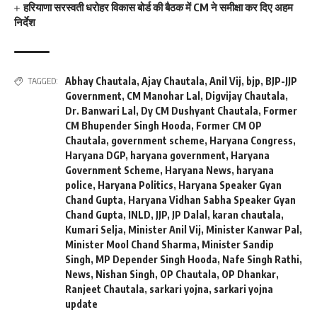
हरियाणा सरस्वती धरोहर विकास बोर्ड की बैठक में CM ने समीक्षा कर दिए अहम
निर्देश
Abhay Chautala
,
Ajay Chautala
,
Anil Vij
,
bjp
,
BJP-JJP
TAGGED:
Government
,
CM Manohar Lal
,
Digvijay Chautala
,
Dr. Banwari Lal
,
Dy CM Dushyant Chautala
,
Former
CM Bhupender Singh Hooda
,
Former CM OP
Chautala
,
government scheme
,
Haryana Congress
,
Haryana DGP
,
haryana government
,
Haryana
Government Scheme
,
Haryana News
,
haryana
police
,
Haryana Politics
,
Haryana Speaker Gyan
Chand Gupta
,
Haryana Vidhan Sabha Speaker Gyan
Chand Gupta
,
INLD
,
JJP
,
JP Dalal
,
karan chautala
,
Kumari Selja
,
Minister Anil Vij
,
Minister Kanwar Pal
,
Minister Mool Chand Sharma
,
Minister Sandip
Singh
,
MP Depender Singh Hooda
,
Nafe Singh Rathi
,
News
,
Nishan Singh
,
OP Chautala
,
OP Dhankar
,
Ranjeet Chautala
,
sarkari yojna
,
sarkari yojna
update