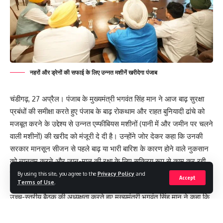
नहरों और ड्रेनों की सफाई के लिए उन्नत मशीनें खरीदेगा पंजाब
चंडीगढ़, 27 अप्रैल। पंजाब के मुख्यमंत्री भगवंत सिंह मान ने आज बाढ़ सुरक्षा
प्रबंधों की समीक्षा करते हुए पंजाब के बाढ़ रोकथाम और राहत बुनियादी ढांचे को
मजबूत करने के उद्देश्य से उन्नत एम्फीबियस मशीनों (पानी में और जमीन पर चलने
वाली मशीनों) की खरीद को मंजूरी दे दी है। उन्होंने जोर देकर कहा कि उनकी
सरकार मानसून सीजन से पहले बाढ़ या भारी बारिश के कारण होने वाले नुकसान
को न्यूनतम करने और जान-माल की रक्षा के लिए सक्रिय रूप से काम कर रही
है।
By using this site, you agree to the
Privacy Policy
and
Accept
Terms of Use
.
पंजाब की तैयारियों पर जोर देते हुए उन्होंने आगे कहा कि इस अचानक वृद्धि के
उच्च-स्तरीय बैठक की अध्यक्षता करते हुए मुख्यमंत्री भगवंत सिंह मान ने कहा कि
बावजूद पीएसपीसीएल ने समय पर योजना, मजबूत बुनियादी ढांचे और अग्रिम
बाढ़ राहत कार्यों को सुचारू और परेशानी मुक्त तरीके से चलाने के लिए पंजाब
बिजली प्रबंधन के माध्यम से मांग को सफलतापूर्वक संभालते हुए ग्रिड स्थिरता
सरकार ने नहरों और नालों (ड्रेनों) की सफाई के लिए एम्फीबियस मशीनें खरीदने