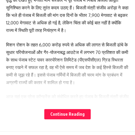
वृद्धि को देखते हुए भगवंत मान सरकार ने पूरे पंजाब में निर्बाध बिजली आपूर्ति
सुनिश्चित करने के लिए तुरंत कदम उठाए हैं। बिजली मंत्री संजीव अरोड़ा ने कहा
कि भले ही पंजाब में बिजली की मांग दस दिनों के भीतर 7,900 मेगावाट से बढ़कर
12,000 मेगावाट से अधिक हो गई है, लेकिन चिंता की कोई बात नहीं है क्योंकि
राज्य में स्थिति पूरी तरह नियंत्रण में है।
मिशन रोशन के तहत 6,000 करोड़ रुपये से अधिक की लागत से बिजली ढांचे के
सुधार परियोजनाओं और गैर-योजनाबद्ध आउटेज में लगभग 70 प्रतिशत की कमी
के साथ पंजाब स्टेट पावर कारपोरेशन लिमिटेड (पीएसपीसीएल) ग्रिड स्थिरता
बनाए रखने में सफल रहा है, वह भी ऐसे समय में जब देश के कई हिस्से बिजली की
कमी से जूझ रहे हैं। इससे पंजाब गर्मियों में बिजली की चरम मांग के प्रबंधन में
अग्रणी राज्यों की कतार में शामिल हो गया है।
आज यहां एक प्रेस कॉन्फ्रेंस को संबोधित करते हुए पंजाब के बिजली मंत्री संजीव
अरोड़ा ने जोर देकर कहा कि भगवंत मान सरकार ने वर्तमान गर्मी के मौसम के
दौरान बिजली की मांग में अचानक वृद्धि से निपटने के लिए व्यापक प्रबंध किए हैं
Continue Reading
और भगवंत सिंह मान के नेतृत्व में राज्य भर में निर्बाध बिजली आपूर्ति सुनिश्चित की
है। उन्होंने कहा कि पीएसपीसीएल वर्तमान गर्मी के मौसम के दौरान बिजली की
बढ़ती मांग को पूरा करने और पूरे राज्य में निर्बाध आपूर्ति सुनिश्चित करने के लिए