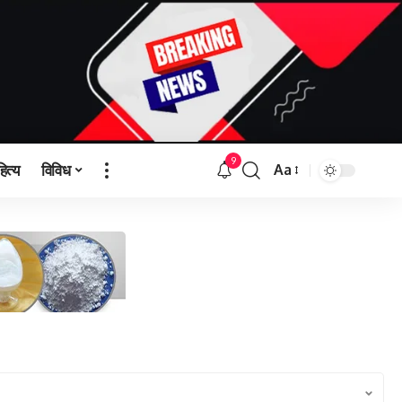
9
हित्य
विविध
Aa