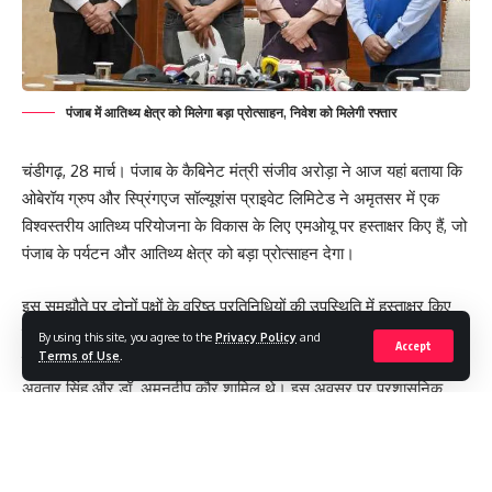
पंजाब में आतिथ्य क्षेत्र को मिलेगा बड़ा प्रोत्साहन, निवेश को मिलेगी रफ्तार
चंडीगढ़, 28 मार्च। पंजाब के कैबिनेट मंत्री संजीव अरोड़ा ने आज यहां बताया कि
ओबेरॉय ग्रुप और स्प्रिंगएज सॉल्यूशंस प्राइवेट लिमिटेड ने अमृतसर में एक
विश्वस्तरीय आतिथ्य परियोजना के विकास के लिए एमओयू पर हस्ताक्षर किए हैं, जो
पंजाब के पर्यटन और आतिथ्य क्षेत्र को बड़ा प्रोत्साहन देगा।
इस समझौते पर दोनों पक्षों के वरिष्ठ प्रतिनिधियों की उपस्थिति में हस्ताक्षर किए
गए, जिनमें ओबेरॉय ग्रुप के कॉर्पोरेट और कानूनी मामलों के अध्यक्ष आर. शंकर
By using this site, you agree to the
Privacy Policy
and
Accept
Terms of Use
.
तथा स्प्रिंगएज सॉल्यूशंस प्राइवेट लिमिटेड के निदेशक डॉ. शाहबाज सिंह, डॉ.
अवतार सिंह और डॉ. अमनदीप कौर शामिल थे। इस अवसर पर प्रशासनिक
सचिव, उद्योग एवं वाणिज्य, पंजाब स गुरकिरत किरपाल सिंह भी उपस्थित रहे।
आंकड़ों का हवाला देते हुए उन्होंने कहा, “गुरुवार तक एलपीजी रीफिल के लिए
उन्होंने बताया कि यह 150 कमरों वाला आगामी प्रोजेक्ट ओबेरॉय ग्रुप के
71,000 अनुरोध प्राप्त हुए थे, जिनमें से 69,000 की डिलीवरी की जा चुकी है।