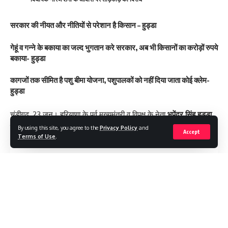
सरकार की नीयत और नीतियों से परेशान है किसान – हुड्डा
गेहूं व गन्ने के बकाया का जल्द भुगतान करे सरकार, अब भी किसानों का करोड़ों रुपये
बकाया- हुड्डा
कागजों तक सीमित है पशु बीमा योजना, पशुपालकों को नहीं दिया जाता कोई क्लेम-
हुड्डा
चंडीगढ़, 23 जून। हरियाणा के पूर्व मुख्यमंत्री व विपक्ष के नेता
भूपेंद्र सिंह हुड्डा
ने गठबंधन सरकार पर निशाना साधा है।
By using this site, you agree to the
Privacy Policy
and
Accept
Terms of Use
.
Contents
सरकार की नीयत और नीतियों से परेशान है किसान – हुड्डा
गेहूं व गन्ने के बकाया का जल्द भुगतान करे सरकार, अब भी किसानों का
करोड़ों रुपये बकाया- हुड्डा
Continue Reading