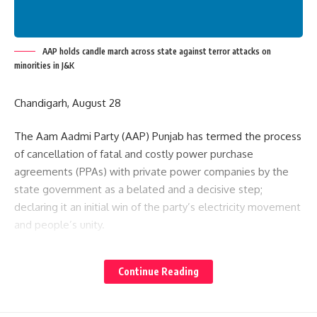
AAP holds candle march across state against terror attacks on
minorities in J&K
Chandigarh, August 28
The Aam Aadmi Party (AAP) Punjab has termed the process
of cancellation of fatal and costly power purchase
agreements (PPAs) with private power companies by the
state government as a belated and a decisive step;
declaring it an initial win of the party’s electricity movement
and people’s unity.
In a joint statement issued from the party headquarters
Continue Reading
here on Saturday, senior AAP leaders and MLAs Aman Arora
and Gurmeet Singh Meet Hayer said, “Bowing to the
pressure of the people, the Captain government has finally