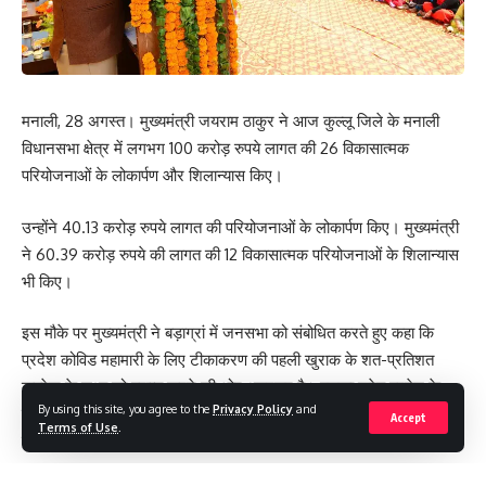
said if the government had canceled the agreements four
years ago, the state and the people would not have been
robbed of crores of rupees.
- Advertisement -
मनाली, 28 अगस्त। मुख्यमंत्री जयराम ठाकुर ने आज कुल्लू जिले के मनाली
विधानसभा क्षेत्र में लगभग 100 करोड़ रुपये लागत की 26 विकासात्मक
परियोजनाओं के लोकार्पण और शिलान्यास किए।
उन्होंने 40.13 करोड़ रुपये लागत की परियोजनाओं के लोकार्पण किए। मुख्यमंत्री
ने 60.39 करोड़ रुपये की लागत की 12 विकासात्मक परियोजनाओं के शिलान्यास
भी किए।
इस मौके पर मुख्यमंत्री ने बड़ाग्रां में जनसभा को संबोधित करते हुए कहा कि
प्रदेश कोविड महामारी के लिए टीकाकरण की पहली खुराक के शत-प्रतिशत
कवरेज के लक्ष्य को प्राप्त करने की ओर अग्रसर है। इसका श्रेय प्रदेश के
By using this site, you agree to the
Privacy Policy
and
डाॅक्टरों व पैरामेडिकल कर्मचारियों की कड़ी मेहनत और समर्पण तथा प्रदेशवासियों
Accept
Terms of Use
.
के सक्रिय सहयोग को जाता है।