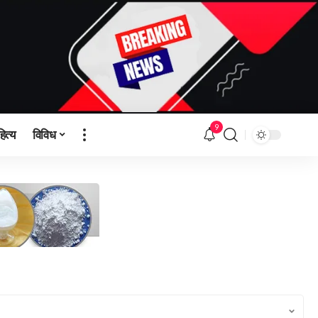
9
हित्य
विविध