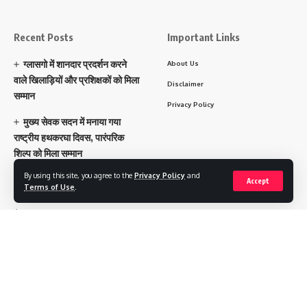
Recent Posts
Important Links
ग्लासगो में शानदार प्रदर्शन करने
About Us
वाले खिलाड़ियों और प्रशिक्षकों को मिला
Disclaimer
सम्मान
Privacy Policy
मुख्य सेवक सदन में मनाया गया
राष्ट्रीय हथकरघा दिवस, पारंपरिक
शिल्प को मिला सम्मान
By using this site, you agree to the
Privacy Policy
and
Accept
Our States
Terms of Use
.
पंजाब
हरियाणा
चंडीगढ़
उत्तराखंड
उत्तर प्रदेश