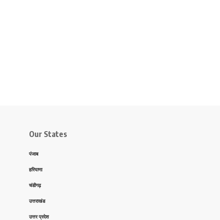
Our States
पंजाब
हरियाणा
चंडीगढ़
उत्तराखंड
उत्तर प्रदेश