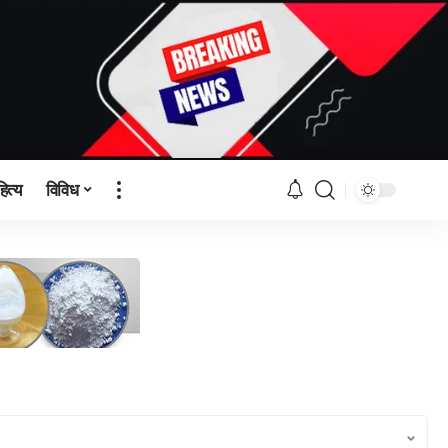
हित्य
विविध