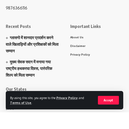
9876366116
Recent Posts
Important Links
ग्लासगो में शानदार प्रदर्शन करने
About Us
वाले खिलाड़ियों और प्रशिक्षकों को मिला
Disclaimer
सम्मान
Privacy Policy
मुख्य सेवक सदन में मनाया गया
राष्ट्रीय हथकरघा दिवस, पारंपरिक
शिल्प को मिला सम्मान
Our States
By using this site, you agree to the
Privacy Policy
and
पंजाब
Accept
Terms of Use
.
हरियाणा
चंडीगढ़
उत्तराखंड