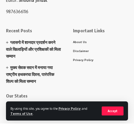
Editor:
Shobha Jindal
9876366116
Recent Posts
Important Links
ग्लासगो में शानदार प्रदर्शन करने
About Us
वाले खिलाड़ियों और प्रशिक्षकों को मिला
Disclaimer
सम्मान
Privacy Policy
मुख्य सेवक सदन में मनाया गया
राष्ट्रीय हथकरघा दिवस, पारंपरिक
शिल्प को मिला सम्मान
Our States
पंजाब
By using this site, you agree to the
Privacy Policy
and
Accept
Terms of Use
.
हरियाणा
चंडीगढ़
उत्तराखंड