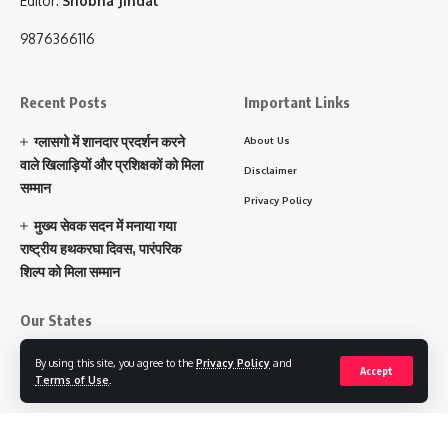
Editor:
Shobha Jindal
9876366116
Recent Posts
Important Links
ग्लासगो में शानदार प्रदर्शन करने
About Us
वाले खिलाड़ियों और प्रशिक्षकों को मिला
Disclaimer
सम्मान
Privacy Policy
मुख्य सेवक सदन में मनाया गया
राष्ट्रीय हथकरघा दिवस, पारंपरिक
शिल्प को मिला सम्मान
Our States
पंजाब
By using this site, you agree to the
Privacy Policy
and
Accept
Terms of Use
.
हरियाणा
चंडीगढ़
उत्तराखंड