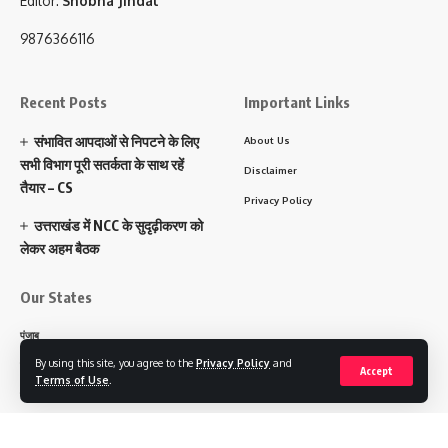
Editor:
Shobha Jindal
9876366116
Recent Posts
Important Links
संभावित आपदाओं से निपटने के लिए
About Us
सभी विभाग पूरी सतर्कता के साथ रहें
Disclaimer
तैयार – CS
Privacy Policy
उत्तराखंड में NCC के सुदृढ़ीकरण को
लेकर अहम बैठक
Our States
पंजाब
By using this site, you agree to the
Privacy Policy
and
हरियाणा
Accept
Terms of Use
.
चंडीगढ़
उत्तराखंड