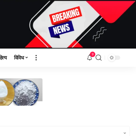
9
हित्य
विविध