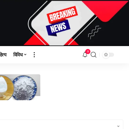
9
हित्य
विविध