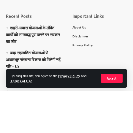
Recent Posts
Important Links
शहरी आवास योजनाओं के लंबित
About Us
कार्यों को समयबद्ध पूरा करने पर सरकार
Disclaimer
का जोर
Privacy Policy
बाह्य सहायतित योजनाओं से
आधारभूत संरचना विकास को मिलेगी नई
गति – CS
By using this site, you agree to the
Privacy Policy
and
Accept
Our States
Terms of Use
.
पंजाब
हरियाणा
चंडीगढ़
उत्तराखंड
उत्तर प्रदेश