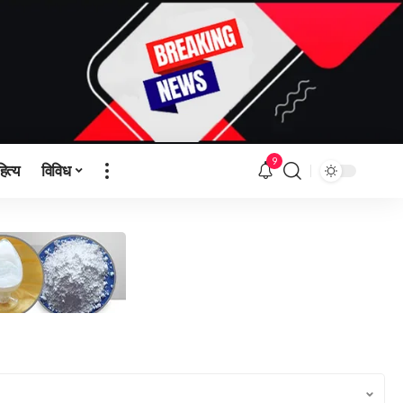
9
हित्य
विविध