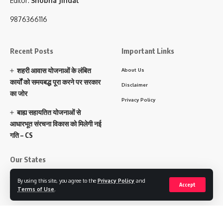
Editor:
Shobha Jindal
9876366116
Recent Posts
Important Links
शहरी आवास योजनाओं के लंबित
About Us
कार्यों को समयबद्ध पूरा करने पर सरकार
Disclaimer
का जोर
Privacy Policy
बाह्य सहायतित योजनाओं से
आधारभूत संरचना विकास को मिलेगी नई
गति – CS
Our States
पंजाब
By using this site, you agree to the
Privacy Policy
and
Accept
Terms of Use
.
हरियाणा
चंडीगढ़
उत्तराखंड