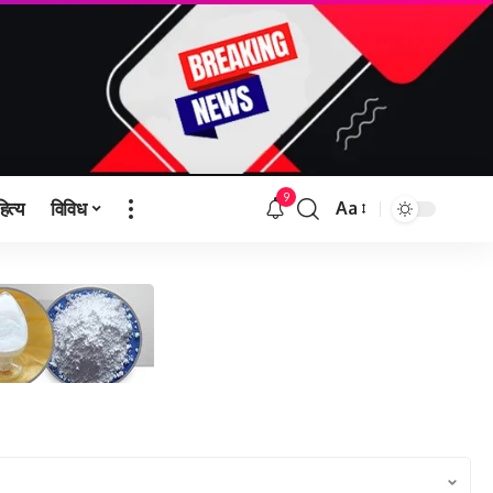
9
हित्य
विविध
Aa