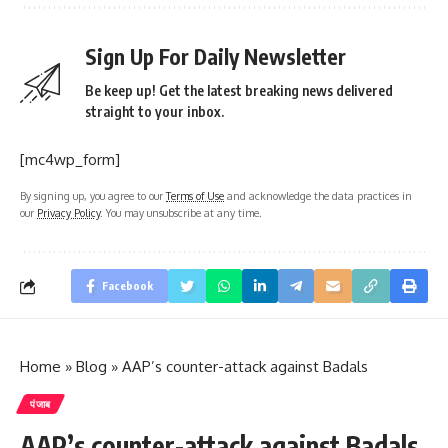
Sign Up For Daily Newsletter
Be keep up! Get the latest breaking news delivered
straight to your inbox.
[mc4wp_form]
By signing up, you agree to our
Terms of Use
and acknowledge the data practices in
our
Privacy Policy
. You may unsubscribe at any time.
Facebook
Home
»
Blog
»
AAP’s counter-attack against Badals
पंजाब
AAP’s counter-attack against Badals