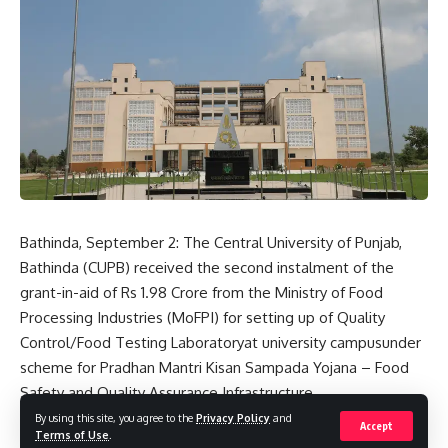
Singh Badal in favor of agriculture laws? Is the AAP also
responsible for the silence that Parkash Singh Badal has
maintained till date against black farm laws after that
video? In the all-party meeting on agriculture laws, the way
you (Sukhbir Badal) were strongly advocating for agriculture
laws, did you do it at the behest of the AAP? Therefore,
instead of blaming the AAP, the Badal family should dare to
face these questions of the people.”
- Advertisement -
Bathinda, September 2: The Central University of Punjab,
Bathinda (CUPB) received the second instalment of the
grant-in-aid of Rs 1.98 Crore from the Ministry of Food
Processing Industries (MoFPI) for setting up of Quality
Control/Food Testing Laboratoryat university campusunder
scheme for Pradhan Mantri Kisan Sampada Yojana – Food
Safety and Quality Assurance Infrastructure.
By using this site, you agree to the
Privacy Policy
and
Accept
Terms of Use
.
The university has got a total approved non-recurring