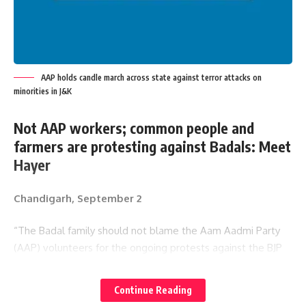
AAP holds candle march across state against terror attacks on
minorities in J&K
Not AAP workers; common people and
farmers are protesting against Badals: Meet
Hayer
Chandigarh, September 2
“The Badal family should not blame the Aam Aadmi Party
(AAP) volunteers for the ongoing protests against the BJP
as well as the Akali Dal Badal over the anti-agriculture black
laws, but should admit their mistake in front of the farmers
Continue Reading
in supporting the Agriculture Ordinance and Bills.”