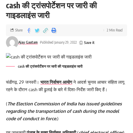
cash की ट्रांसपोर्टेशन पर जारी की
गाइडलाइंस जारी
पिछले पांच सालों में डबल इंजन की सरकार में जनहित के अनेक काम हुए हैं।
Share
2 Min Read
भाजपा सरकार Uttarakhand के सभी क्षेत्रों में विकास
Ajay Gautam
Published January 29, 2022
कार्य कर रही है – मनोहर लाल
रोड कनेक्टिविटी, रेलवे कनेक्टिविटी व हवाई कनेक्टिविटी में तेजी से विस्तार हुआ
cash की ट्रांसपोर्टेशन पर जारी की गाइडलाइंस जारी
है।
चंडीगढ़, 29 जनवरी।
भारत निर्वाचन आयोग
ने आदर्श चुनाव आचार संहिता लागू
राज्य सरकार द्वारा स्वास्थ्य सुविधाओं समेत अन्य मूलभूत सुविधाएं उपलब्ध करवाई
रहने के दौरान cash की ढुलाई के बारे में दिशा-निर्देश जारी किए हैं।
हैं।
(
The Election Commission of India has issued guidelines
पिछले पांच वर्षों में केंद्र सरकार से राज्य के लिए एक लाख करोड़ रुपए से अधिक
regarding the transportation of cash during the model
परियोजनाएं स्वीकृत हुई हैं।
code of conduct in force.
)
राज्य सरकार अंत्योदय के सिद्धांत पर कार्य कर रही है।
यह जानकारी
पंजाब के मुख्य निर्वाचन अधिकारी
(
chief electoral officer
)