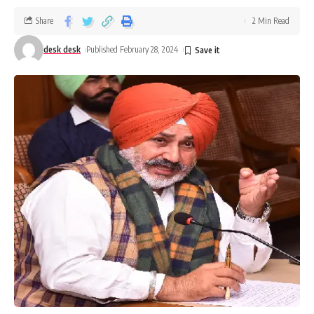
करनी है। शिकायतकर्ता ने मुलजिम के साथ हुई बातचीत की रिकॉर्डिंग अपने फ़ोन
में कर ली और विजीलैंस ब्यूरो को सबूत के तौर पर सौंप दी।
Share
2 Min Read
desk desk
Published February 28, 2024
प्रवक्ता ने बताया कि इस शिकायत की प्राथमिक पड़ताल के उपरांत विजीलैंस
ब्यूरो रेंज लुधियाना ने जाल बिछाकर उक्त मुलजिम को दो सरकारी गवाहों की
हाजिऱी में शिकायतकर्ता से रिश्वत की पहली किश्त के तौर पर 15,000 रुपए लेते
हुए रंगे हाथों काबू कर लिया। इस सम्बन्धी थाना विजीलैंस ब्यूरो रेंज लुधियाना में
भ्रष्टाचार निवारण अधिनियम कानून के अंतर्गत केस दर्ज किया गया है। उन्होंने
कहा कि मुलजिमों को कल अदालत में पेश किया जायेगा और जांच के दौरान अन्य
कर्मचारियों की भूमिका की भी जांच की जायेगी।
You Might Also Like
भ्रामक खबरों से न फैलाएं दहशत, भाखड़ा बांध सुरक्षित है – मंत्री
अंत्योदय परिवारों को नियमित मिल रहा खाद्यान्न: मंत्री
पंजाब के निर्माण की दिशा में सरकार के ऐतिहासिक कदम: मंत्री
कैबिनेट ने शिक्षा सुधार और प्रशासनिक बदलावों को दी नई दिशा
अमृतसर कमिश्नरेट पुलिस को बड़ी सफलता, ISI समर्थित मॉड्यूल का पर्दाफाश