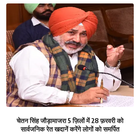
ब्यूरो रेंज लुधियाना ने जाल बिछाकर उक्त मुलजिम को दो सरकारी गवाहों की
हाजिऱी में शिकायतकर्ता से रिश्वत की पहली किश्त के तौर पर 15,000 रुपए लेते
हुए रंगे हाथों काबू कर लिया। इस सम्बन्धी थाना विजीलैंस ब्यूरो रेंज लुधियाना में
भ्रष्टाचार निवारण अधिनियम कानून के अंतर्गत केस दर्ज किया गया है। उन्होंने
कहा कि मुलजिमों को कल अदालत में पेश किया जायेगा और जांच के दौरान अन्य
कर्मचारियों की भूमिका की भी जांच की जायेगी।
You Might Also Like
पंजाब पुलिस को बड़ी सफलता, नशा तस्करी नेटवर्क के पांच सदस्य हथियार समेत
दबोचे
कनाडा में छात्रों की परेशानियों पर पंजाब सरकार की नजर, हर संभव मदद का
भरोसा
भ्रामक खबरों से न फैलाएं दहशत, भाखड़ा बांध सुरक्षित है – मंत्री
अंत्योदय परिवारों को नियमित मिल रहा खाद्यान्न: मंत्री
पंजाब के निर्माण की दिशा में सरकार के ऐतिहासिक कदम: मंत्री
चेतन सिंह जौड़ामाजरा 5 ज़िलों में 28 फ़रवरी को
सार्वजनिक रेत खदानें करेंगे लोगों को समर्पित