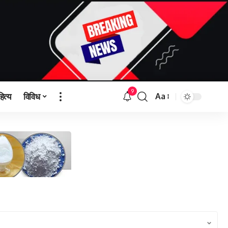
9
हित्य
विविध
Aa